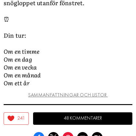
snögloppet utanför fönstret.
⏰
Din tur:
Om en timme
Om en dag
Om en vecka
Om en månad
Om ett år
SAMMANFATTNINGAR OCH LISTOR.
241
48 KOMMENTARER