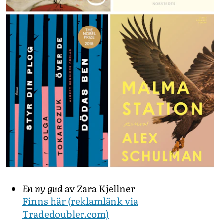
En ny gud
av Zara Kjellner
Finns här (reklamlänk via
Tradedoubler.com)