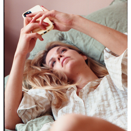
LIFESTYLE
HÄLSA
RESOR
PRENUMERERA
NYHETSBREV
BALANS
KIDS
KONTAKT
OM OSS
OM COOKIES
HANTERA PREFERENSER