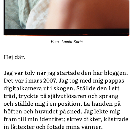
INTEGRITETSPOLICY
ALLA ÄMNEN
VÅRA SKRIBENTER
Foto: Lamia Karić
Hej där.
Jag var tolv när jag startade den här bloggen.
Det var i mars 2007. Jag tog med mig pappas
digitalkamera ut i skogen. Ställde den i ett
träd, tryckte på självutlösaren och sprang
och ställde mig i en position. La handen på
höften och huvudet på sned. Jag lekte mig
fram till min identitet; skrev dikter, klistrade
in låttexter och fotade mina vänner.